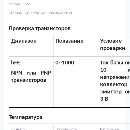
переменного
напряжения (в течение не больше 10 с).
Проверка транзисторов
Диапазон
Показание
Условие
проверки
hFE
0~1000
Ток базы о
10 мк
NPN или PNP
напряжени
транзисторов
коллекто
эмиттер о
3 В
Температура
Диапазон
Погрешность
Разрешение