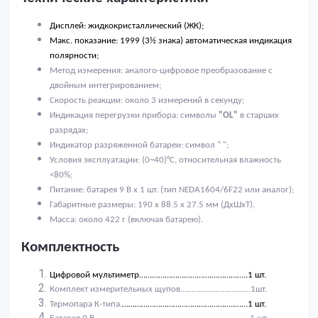
Дисплей: жидкокристаллический (ЖК);
Макс. показание: 1999 (3½ знака) автоматическая индикация
полярности;
Метод измерения: аналого-цифровое преобразование с
двойным интегрированием;
Скорость реакции: около 3 измерений в секунду;
Индикация перегрузки прибора: символы
"OL"
в старших
разрядах;
Индикатор разряженной батареи: символ "
";
Условия эксплуатации: (0~40)°C, относительная влажность
<80%;
Питание: батарея 9 В x 1 шт. (тип NEDA1604/6F22 или аналог);
Габаритные размеры: 190 x 88.5 x 27.5 мм (ДxШ
xT
).
Масса: около 422 г (включая батарею).
Комплектность
Цифровой мультиметр…………………………….……………..1 шт.
Комплект измерительных щупов…………..……………….1шт.
Термопара К-типа.
……………………………………………..……1 шт.