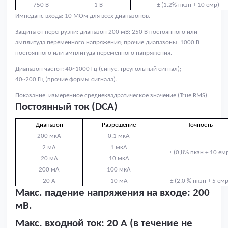
750
B
1 В
± (1.2% пкзн + 10 емр)
Импеданс входа: 10 МОм для всех диапазонов.
Защита от перегрузки: диапазон 200 мВ: 250 В постоянного или
амплитуда переменного напряжения; прочие диапазоны: 1000 В
постоянного или амплитуда переменного напряжения.
Диапазон частот: 40~1000 Гц (синус, треугольный сигнал);
40~200 Гц (прочие формы сигнала).
Показание: измеренное среднеквадратическое значение (True RMS).
Постоянный ток (
DCA
)
Диапазон
Разрешение
Точность
200 мкА
0.1 мкА
2 мА
1 мкА
±
(0,8% пкзн + 10
емр
20 мА
10 мкА
200 мА
100 мкА
20 А
10 мА
±
(2,0 % пкзн +
5 емр
Макс. падение напряжения на входе: 200
мВ.
Макс. входной ток: 20 А (в течение не