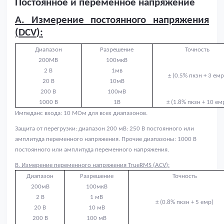
Постоянное и переменное напряжение
А. Измерение постоянного напряжения
(
DCV
):
Диапазон
Разрешение
Точность
2
00МВ
100мкВ
2
В
1мв
± (0.5% пкзн +
3
емр
2
0 В
10мВ
2
00 В
100мВ
1000 В
1В
± (1.
8
% пкзн +
10
ем
Импеданс входа: 10 МОм для всех диапазонов.
Защита от перегрузки: диапазон 200 мВ: 250 В постоянного или
амплитуда переменного напряжения. Прочие диапазоны: 1000 В
постоянного или амплитуда переменного напряжения.
B
. Измерение переменного напряжения
TrueRMS
(
ACV
):
Диапазон
Разрешение
Точность
200
м
B
100
мкВ
2
B
1 мВ
± (0.
8
% пкзн +
5
емр)
20
B
10 мВ
200
B
100 мВ