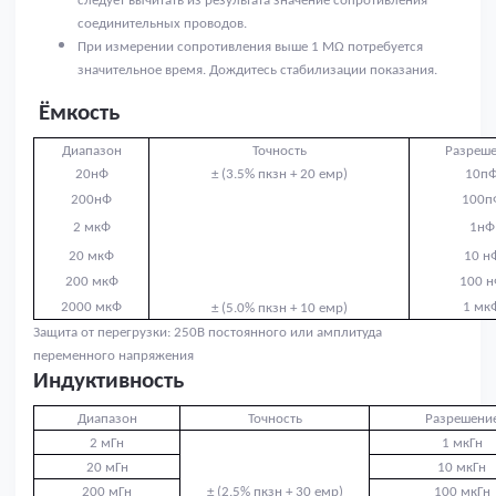
следует вычитать из результата значение сопротивления
соединительных проводов.
При измерении сопротивления выше 1 М
Ω потребуется
значительное время. Дождитесь стабилизации показания.
Ёмкость
Диапазон
Точность
Разреш
20нФ
± (3.5% пкзн + 20 емр)
10п
200нФ
100п
2 мкФ
1нФ
20 мкФ
10 н
200 мкФ
100 
2000 мкФ
1 мк
± (5.0% пкзн + 10 емр)
Защита от перегрузки: 250В постоянного или амплитуда
переменного напряжения
Индуктивность
Диапазон
Точность
Разрешени
2 мГн
1 мкГн
20 мГн
10 мкГн
200 мГн
± (2.5% пкзн + 30 емр)
100 мкГн