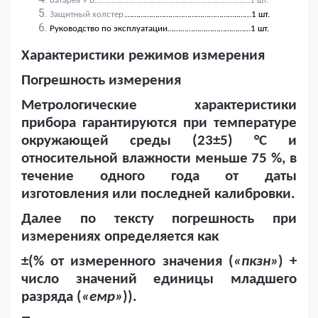
Батарея 9
B
………………………………………………………...…….1 шт.
Защитный холстер.
……………………………………………..……1 шт.
Руководство по эксплуатации…………………………………1 шт.
Характеристики режимов измерения
Погрешность измерения
Метрологические характеристики
прибора гарантируются при температуре
окружающей среды (23±5)
°
C
и
относительной влажности меньше 75 %, в
течение одного года от даты
изготовления или последней калибровки.
Далее по тексту погрешность при
измерениях определяется как
±(% от измеренного значения (
«пкзн»
) +
число значений единицы младшего
разряда
(
«емр»
)
).