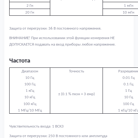
2 Гн
1 мГн
20 Гн
10 мГн
Защита от перегрузки: 36 В постоянного напряжения.
ВНИМАНИЕ! При использовании этой функции измерения НЕ
ДОПУСКАЕТСЯ подавать на вход приборы любое напряжение.
Частота
Диапазон
Точность
Разрешени
10 Гц
0.01 Гц
100 Гц
0.1 Гц
1 кГц
1 Гц
± (0.1 % пкзн + 3 емр)
10 кГц
10 Гц
100 кГц
100 Гц
1 МГц/10 МГц
1 кГц/10 кГ
Чувствительность входа: 1 ВСКЗ
Защита от перегрузки: 250 В постоянного или амплитуда