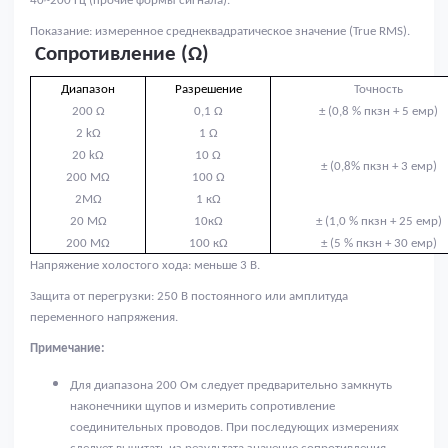
40~200 Гц (прочие формы сигнала).
Показание: измеренное среднеквадратическое значение (True RMS).
Сопротивление (
Ω
)
Диапазон
Разрешение
Точность
200
Ω
0
,1
Ω
±
(0,8 % пкзн + 5 емр)
2
k
Ω
1
Ω
20
k
Ω
1
0
Ω
±
(0,8% пкзн + 3
емр)
200 М
Ω
100
Ω
2М
Ω
1 к
Ω
20 М
Ω
10к
Ω
±
(1,0 % пкзн +
25 емр)
200 М
Ω
100 к
Ω
±
(5 % пкзн +
30 емр)
Напряжение холостого хода: меньше 3 В.
Защита от перегрузки: 250 В постоянного или амплитуда
переменного напряжения.
Примечание:
Для диапазона 200 Ом следует предварительно замкнуть
наконечники щупов и измерить сопротивление
соединительных проводов. При последующих измерениях