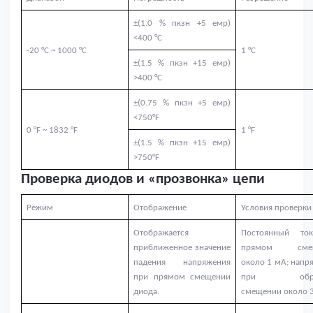
±(1.0 % пкзн +5 емр)
<400 °C
-20 °С ~ 1000 °С
1
°C
±(1.5 % пкзн +15 емр)
>400 °C
±(0.75 % пкзн +5 емр)
<750°F
0 °F ~ 1832 °F
1 °F
±(1.5 % пкзн +15 емр)
>750°F
Проверка диодов и «прозвонка» цепи
Режим
Отображение
Условия проверки
Отображается
Постоянный то
приближенное значение
прямом смещ
падения напряжения
около 1 мА; напр
при прямом смещении
при обра
диода.
смещении около 3