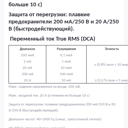
больше 10 с)
Защита от перегрузки: плавкие
предохранители 200 мА/250 В и 20 А/250
В (быстродействующий).
Переменный ток
True
RMS
(
DCA
)
Диапазон
Разрешение
Точность
2
00 мкА
0.1 мкА
2
мА
1 мкА
±
(
0
,
8
% пкзн +
10 емр
2
0 мА
10 мкА
2
00 мА
100 мкА
2
0 А
10 мА
±
(2,0 % пкзн +
5 емр
Макс. падение напряжения на входе: 200 мВ.
Макс. входной ток: 20 А (в течение не больше 10 с)
Защита от перегрузки: плавкие предохранители 200 мА/250 В и 20
А/250 В (быстродействующий).
Диапазон частот: 40~1000 Гц (синус, треугольный сигнал);