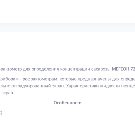
рактометр для определения концентрации сахарозы
МЕГЕОН 72
приборам - рефрактометрам, которые предназначены для опре
ьно отградуированный экран. Характеристики жидкости (концен
 экран.
Особенности
C)