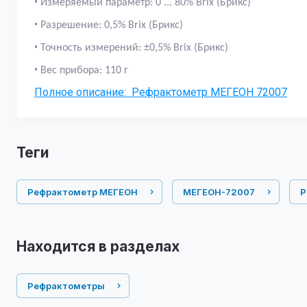
•
Измеряемый параметр: 0
... 80%
Brix
(Брикс)
•
Разрешение:
0,5% Brix (Брикс)
•
Точность измерений: ±0,5% Brix (Брикс)
•
Вес прибора: 110 г
Полное описание: Рефрактометр МЕГЕОН 72007
теги
Рефрактометр МЕГЕОН
МЕГЕОН-72007
Р
Находится в разделах
Рефрактометры