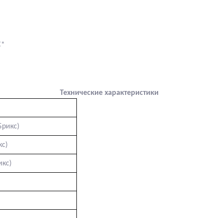
C*
Технические характеристики
Брикс)
кс)
икс)