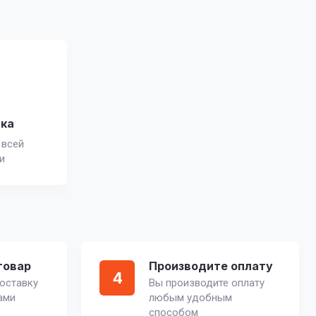
вка
 всей
и
товар
Производите оплату
4
оставку
Вы производите оплату
ами
любым удобным
способом