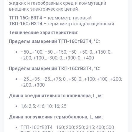
жидких и газообразных сред и коммутации
внешних электрических цепей.
ТГП-16СгВ3Т4 –
термометр газовый
ТКП-16СгВ3Т4 –
термометр конденсационный
Технические характеристики:
Пределы измерений ТГП-16СгВ3Т4, °С:
–50…+100; –50…+150; –50…+50; 0…+150; 0…
+200; +100…+300; 0…+300; 0…+400
Пределы измерений ТКП-16СгВ3Т4, °С:
–25…+35; –25…+75; 0…+50; 0…+100; +100…+200;
+200…+300
Длина соединительного капилляра, L, м:
1,6; 2,5; 4; 6; 10; 16; 25
Длина погружения термобаллона, L, мм:
ТГП-16СгВ3Т4 160; 200; 250; 315; 400; 500