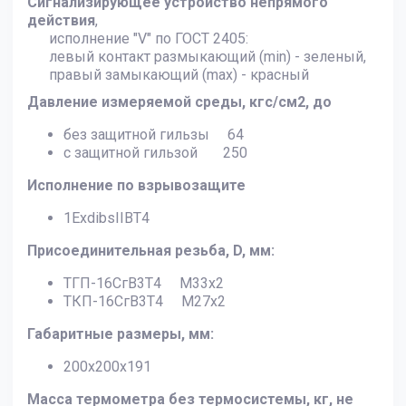
Сигнализирующее устройство непрямого
действия
,
исполнение "V" по ГОСТ 2405:
левый контакт размыкающий (min) - зеленый,
правый замыкающий (max) - красный
Давление измеряемой среды, кгс/см2, до
без защитной гильзы 64
с защитной гильзой 250
Исполнение по взрывозащите
1ExdibsIIBT4
Присоединительная резьба, D, мм:
ТГП-16СгВ3Т4 М33х2
ТКП-16СгВ3Т4 М27х2
Габаритные размеры, мм:
200х200х191
Масса термометра без термосистемы, кг, не