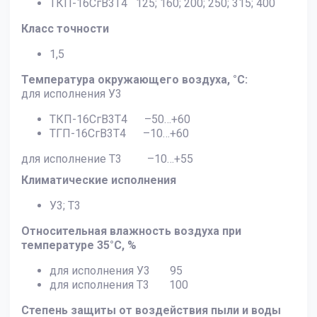
ТКП-16СгВ3Т4 125; 160; 200; 250; 315; 400
Класс точности
1,5
Температура окружающего воздуха, °С:
для исполнения У3
ТКП-16СгВ3Т4 –50…+60
ТГП-16СгВ3Т4 –10…+60
для исполнение Т3 –10…+55
Климатические исполнения
У3; Т3
Относительная влажность воздуха при
температуре 35°С, %
для исполнения У3 95
для исполнения Т3 100
Степень защиты от воздействия пыли и воды