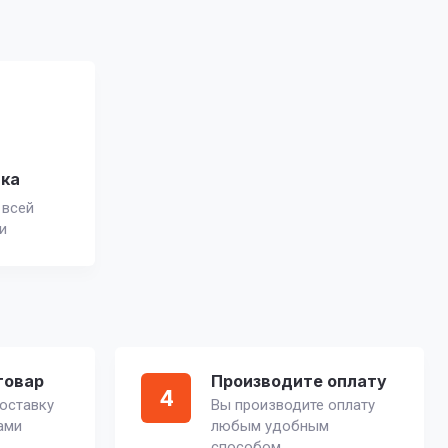
вка
 всей
и
товар
Производите оплату
4
оставку
Вы производите оплату
ами
любым удобным
способом