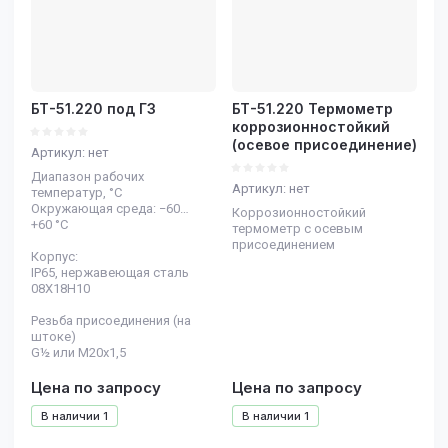
БТ-51.220 под ГЗ
БТ-51.220 Термометр
коррозионностойкий
(осевое присоединение)
Артикул:
нет
Диапазон рабочих
Артикул:
нет
температур, °C
Окружающая среда: −60…
Коррозионностойкий
+60 °C
термометр с осевым
присоединением
Корпус:
IP65, нержавеющая сталь
08Х18Н10
Резьба присоединения (на
штоке)
G½ или М20х1,5
Цена по запросу
Цена по запросу
В наличии
1
В наличии
1