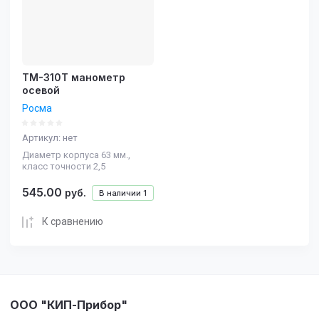
ТМ-310Т манометр
осевой
Росма
Артикул:
нет
Диаметр корпуса 63 мм.,
класс точности 2,5
545.00
руб.
В наличии
1
К сравнению
ООО "КИП-Прибор"