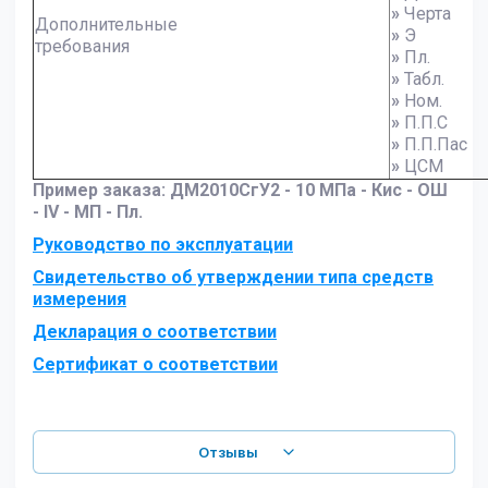
»
Черта
Дополнительные
»
Э
требования
»
Пл.
»
Табл.
»
Ном.
»
П.П.С
»
П.П.Пас
»
ЦСМ
Пример заказа:
ДМ2010СгУ2 - 10 МПа - Кис - ОШ
- IV - МП - Пл.
Руководство по эксплуатации
Свидетельство об утверждении типа средств
измерения
Декларация о соответствии
Сертификат о соответствии
Отзывы