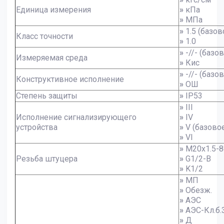
Единица измерения
»
кПа
»
МПа
»
1.5 (базов
Класс точности
»
1.0
»
-//- (базо
Измеряемая среда
»
Кис
»
-//- (базо
Конструктивное исполнение
»
ОШ
Степень защиты
»
IP53
»
III
Исполнение сигнализирующего
»
IV
устройства
»
V (базово
»
VI
»
M20x1.5-8
Резьба штуцера
»
G1/2-B
»
K1/2
»
МП
»
Обезж.
»
АЭС
»
АЭС-Кл.б.
»
Д