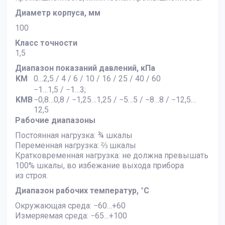
Диаметр корпуса, мм
100
Класс точности
1,5
Диапазон показаний давлений, кПа
KМ
0…2,5 / 4 / 6 / 10 / 16 / 25 / 40 / 60
−1…1,5 / −1…3;
KМВ
−0,8…0,8 / −1,25…1,25 / −5…5 / −8…8 / −12,5…
12,5
Рабочие диапазоны
Постоянная нагрузка: ¾ шкалы
Переменная нагрузка: ⅔ шкалы
Кратковременная нагрузка: не должна превышать
100% шкалы, во избежание выхода прибора
из строя.
Диапазон рабочих температур, °C
Окружающая среда: −60…+60
Измеряемая среда: −65…+100