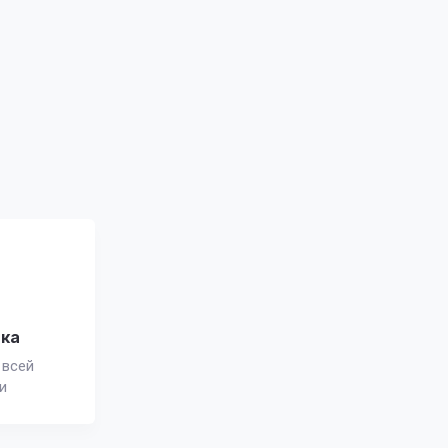
вка
 всей
и